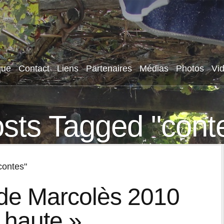
que
Contact
Liens
Partenaires
Médias
Photos
Vi
sts Tagged "cont
contes"
 de Marcolès 2010
 haute »