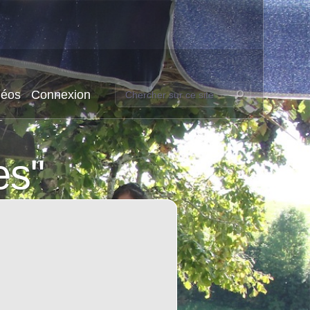
déos
Connexion
es"