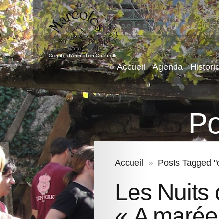
Accueil
Agenda
Histori
Po
Accueil
»
Posts Tagged "
Les Nuits
« A marée