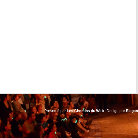
Présenté par
Les Chemins du Web
| Design par
Elega