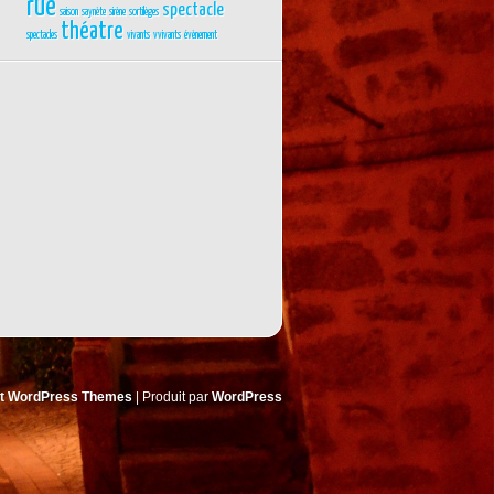
rue
spectacle
saison
saynète
sirène
sortilèges
théatre
spectacles
vivants
vvivants
évènement
nt WordPress Themes
| Produit par
WordPress