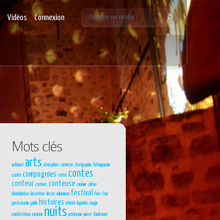
Vidéos
Connexion
arts
ambiance
atmosphère
carrierous
chorégraphie
châtaigneraie
contes
compagnies
comité
conter
conteur
conteuse
conteurs
cuisinier
culture
festival
déambulation
décorateur
décors
enluminure
feux
Four
histoires
gastronomie
guide
Intimité
légendes
magie
nuits
manifestation
musicien
patrimoine
pierres
Randonnée